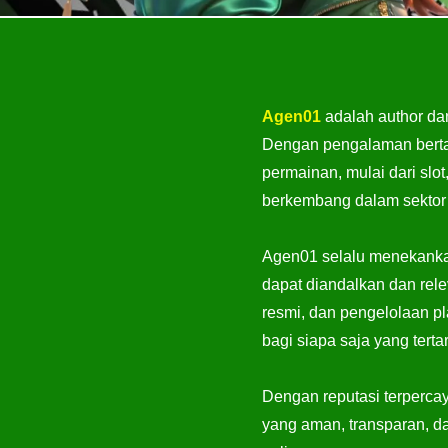
Agen01
adalah author da
Dengan pengalaman bertah
permainan, mulai dari slot,
berkembang dalam sektor 
Agen01 selalu menekankan 
dapat diandalkan dan rel
resmi, dan pengelolaan 
bagi siapa saja yang terta
Dengan reputasi terperca
yang aman, transparan, da