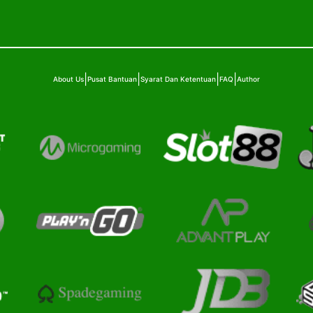
|
|
|
|
About Us
Pusat Bantuan
Syarat Dan Ketentuan
FAQ
Author