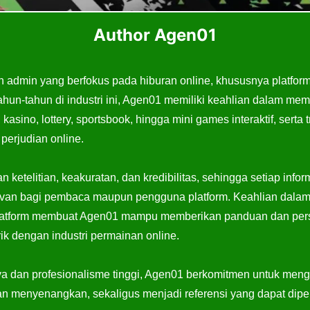
Author Agen01
n admin yang berfokus pada hiburan online, khususnya platfor
un-tahun di industri ini, Agen01 memiliki keahlian dalam mem
 kasino, lottery, sportsbook, hingga mini games interaktif, serta 
perjudian online.
ketelitian, keakuratan, dan kredibilitas, sehingga setiap info
evan bagi pembaca maupun pengguna platform. Keahlian dalam
platform membuat Agen01 mampu memberikan panduan dan pers
rik dengan industri permainan online.
ya dan profesionalisme tinggi, Agen01 berkomitmen untuk me
n menyenangkan, sekaligus menjadi referensi yang dapat diper