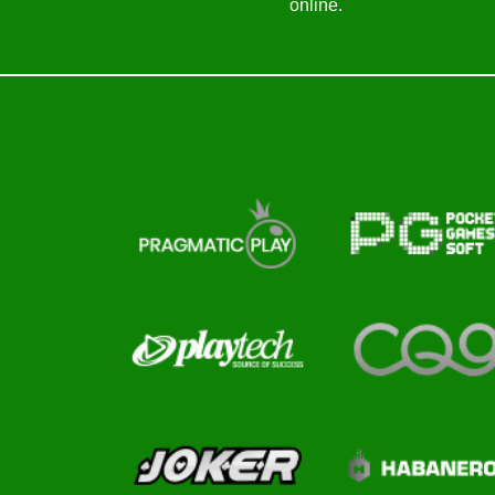
online.